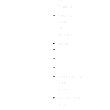
&
Peralatan
Produksi
Booth
&
Dekorasi
Portofolio
Livestreaming
Multi-
kamera
Dokumentasi
Foto/