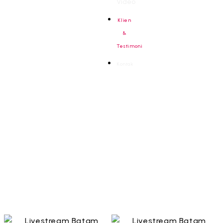
Video
Klien
&
Testimoni
Kontak
Menu