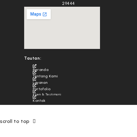
29444
Tautan:
Beranda
Tentang Kami
Layanan
Portofolio
Klien & Testimoni
Kontak
© PT Tekno Media Asia
scroll to top