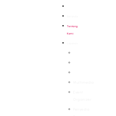
Beranda
Tentang
Kami
Layanan
Multimedia
Event
Organizer
Penyedia