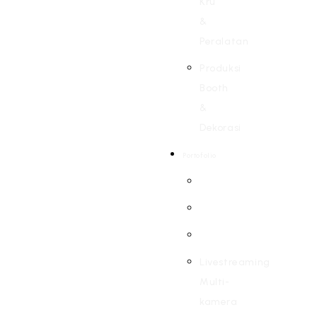
Kru
&
Peralatan
Produksi
Booth
&
Dekorasi
Portofolio
Livestreaming
Multi-
kamera