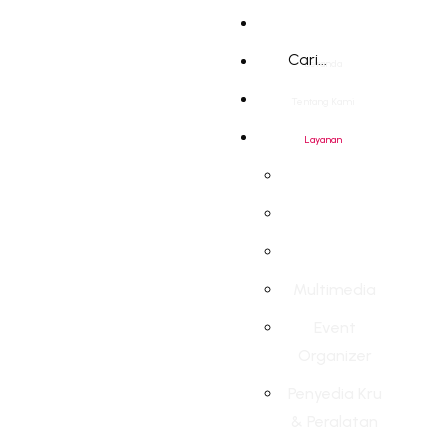
Menu
Beranda
Tentang Kami
Layanan
Multimedia
Event
Organizer
Penyedia Kru
& Peralatan