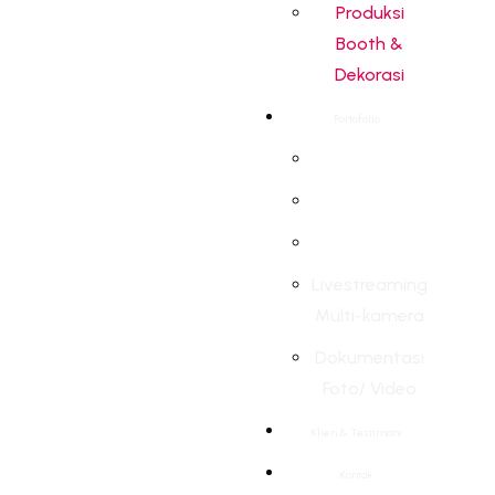
Produksi
Booth &
Dekorasi
Portofolio
Livestreaming
Multi-kamera
Dokumentasi
Foto/ Video
Klien & Testimoni
Kontak