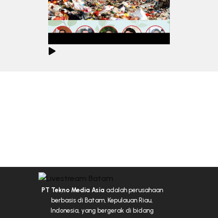
PT Tekno Media Asia
adalah perusahaan
berbasis di Batam, Kepulauan Riau,
Indonesia, yang bergerak di bidang