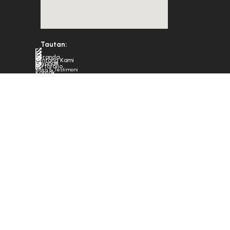
Tautan:
Beranda
Tentang Kami
Layanan
Portofolio
Klien & Testimoni
Kontak
© PT Tekno Media Asia