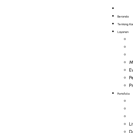
Beranda
Tentang K
Layanan
M
E
P
P
Portofolio
L
D