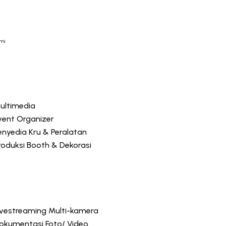
ami
ultimedia
vent Organizer
enyedia Kru & Peralatan
roduksi Booth & Dekorasi
ivestreaming Multi-kamera
okumentasi Foto/ Video