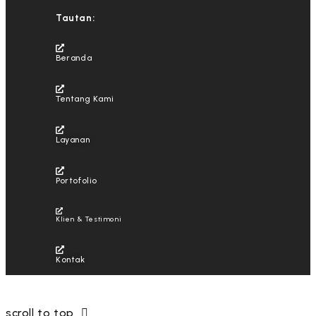
Tautan:
Beranda
Tentang Kami
Layanan
Portofolio
Klien & Testimoni
Kontak
© PT Tekno Media Asia
scroll to top