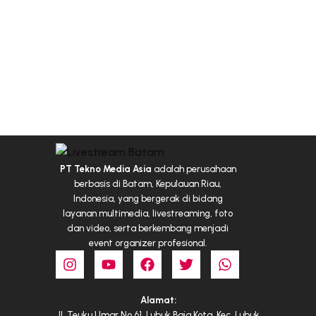
PT Tekno Media Asia
adalah perusahaan
berbasis di Batam, Kepulauan Riau,
Indonesia, yang bergerak di bidang
layanan multimedia, livestreaming, foto
dan video, serta berkembang menjadi
event organizer profesional.
Alamat:
Jl. Teuku Umar No.61, Lubuk Baja Kota, Kec. Lubuk